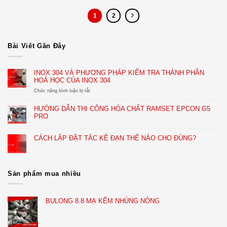
1
2
Bài Viết Gần Đây
INOX 304 VÀ PHƯƠNG PHÁP KIỂM TRA THÀNH PHẦN
HOÁ HỌC CỦA INOX 304
ở
Chức năng bình luận bị tắt
INOX
304
HƯỚNG DẪN THI CÔNG HÓA CHẤT RAMSET EPCON G5
VÀ
PRO
PHƯƠNG
PHÁP
KIỂM
CÁCH LẮP ĐẶT TẮC KÊ ĐẠN THẾ NÀO CHO ĐÚNG?
TRA
THÀNH
PHẦN
HOÁ
HỌC
Sản phẩm mua nhiều
CỦA
INOX
304
BULONG 8.8 MẠ KẼM NHÚNG NÓNG