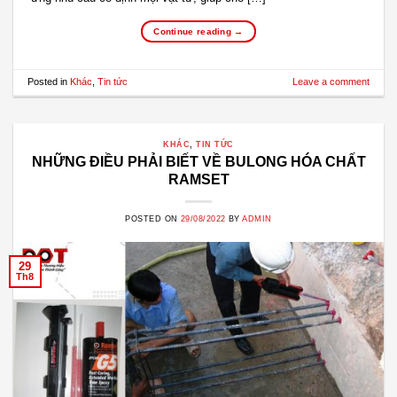
Continue reading
→
Posted in
Khác
,
Tin tức
Leave a comment
KHÁC
,
TIN TỨC
NHỮNG ĐIỀU PHẢI BIẾT VỀ BULONG HÓA CHẤT
RAMSET
POSTED ON
29/08/2022
BY
ADMIN
29
Th8