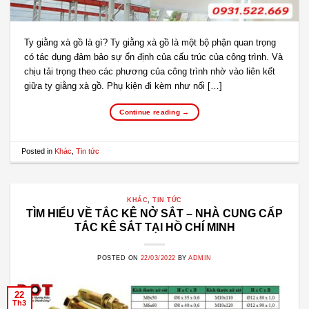
Ty giằng xà gồ là gì? Ty giằng xà gồ là một bộ phận quan trọng
có tác dụng đảm bảo sự ổn định của cấu trúc của công trình. Và
chịu tải trọng theo các phương của công trình nhờ vào liên kết
giữa ty giằng xà gồ. Phụ kiện đi kèm như nối […]
Continue reading
→
Posted in
Khác
,
Tin tức
KHÁC
,
TIN TỨC
TÌM HIỂU VỀ TẮC KÊ NỞ SẮT – NHÀ CUNG CẤP
TẮC KÊ SẮT TẠI HỒ CHÍ MINH
POSTED ON
22/03/2022
BY
ADMIN
22
Th3