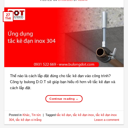
27
Th6
Thế nào là cách lắp đặt đúng cho tắc kê đạn vào công trình?
Công ty bulong D.O.T sẽ giúp bạn hiểu rõ hơn về tắc kê đạn và
cách lắp đặt.
Continue reading
→
Posted in
Khác
,
Tin tức
|
Tagged
tắc kê đạn
,
tắc kê đạn inox
,
tắc kê đạn inox
304
,
tắc kê đạn xi trắng
Leave a comment