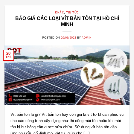
KHÁC
,
TIN TỨC
BÁO GIÁ CÁC LOẠI VÍT BẮN TÔN TẠI HỒ CHÍ
MINH
POSTED ON
20/06/2023
BY
ADMIN
20
Th6
Vít bắn tôn là gì? Vít bắn tôn hay còn gọi là vít tự khoan phục vụ
cho các công trình xây dựng như thi công mái tôn hoặc khi mái
tôn bị hư hỏng cần được sửa chữa. Sử dụng vít bắn tôn đáp
ứng nhu cầu cố định mọi vật tư, giúp cho […]