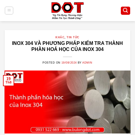
Skip
to
content
KHÁC
,
TIN TỨC
INOX 304 VÀ PHƯƠNG PHÁP KIỂM TRA THÀNH
PHẦN HOÁ HỌC CỦA INOX 304
POSTED ON
19/08/2024
BY
ADMIN
19
Th8