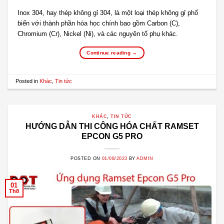
Inox 304, hay thép không gỉ 304, là một loại thép không gỉ phổ
biến với thành phần hóa học chính bao gồm Carbon (C),
Chromium (Cr), Nickel (Ni), và các nguyên tố phụ khác.
Continue reading
→
Posted in
Khác
,
Tin tức
KHÁC
,
TIN TỨC
HƯỚNG DẪN THI CÔNG HÓA CHẤT RAMSET
EPCON G5 PRO
POSTED ON
01/08/2023
BY
ADMIN
01
Th8