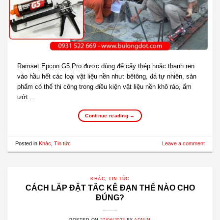
Ramset Epcon G5 Pro được dùng để cấy thép hoặc thanh ren
vào hầu hết các loại vật liệu nền như: bêtông, đá tự nhiên, sản
phẩm có thể thi công trong điều kiện vật liệu nền khô ráo, ẩm
ướt…
Continue reading
→
Posted in
Khác
,
Tin tức
Leave a comment
KHÁC
,
TIN TỨC
CÁCH LẮP ĐẶT TẮC KÊ ĐẠN THẾ NÀO CHO
ĐÚNG?
POSTED ON
27/06/2023
BY
ADMIN