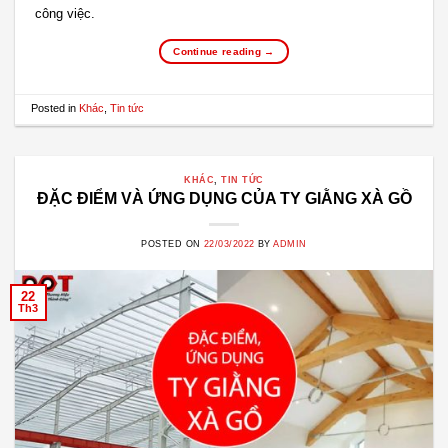
công việc.
Continue reading
→
Posted in
Khác
,
Tin tức
KHÁC
,
TIN TỨC
ĐẶC ĐIỂM VÀ ỨNG DỤNG CỦA TY GIẰNG XÀ GỒ
POSTED ON
22/03/2022
BY
ADMIN
22
Th3