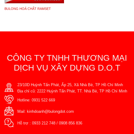
BULONG HOÁ CHẤT RAMSET
CÔNG TY TNHH THƯƠNG MẠI
DỊCH VỤ XÂY DỰNG D.O.T
23/10D Huỳnh Tấn Phát, Ấp 25, Xã Nhà Bè, TP Hồ Chí Minh
Địa chỉ cũ: 2222 Huỳnh Tấn Phát, TT. Nhà Bè, TP Hồ Chí Minh
Hotline:
0931 522 669
Mail:
kinhdoanh@bulongdot.com
Hỗ trợ :
0933 212 748
/
0908 856 836