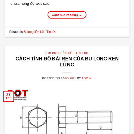
chứa nồng độ axit cao.
Continue reading
→
Posted in
Bulong liên kết
,
Tin tức
BULONG LIÊN KẾT
,
TIN TỨC
CÁCH TÍNH ĐỘ ĐÀI REN CỦA BU LONG REN
LỬNG
POSTED ON
27/03/2021
BY
ADMIN
27
Th3