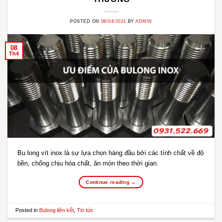
POSTED ON
08/04/2021
BY
ADMIN
08
Th4
Bu long vít inox là sự lựa chọn hàng đầu bởi các tính chất về độ
bền, chống chịu hóa chất, ăn mòn theo thời gian.
Continue reading
→
Posted in
Bulong liên kết
,
Tin tức