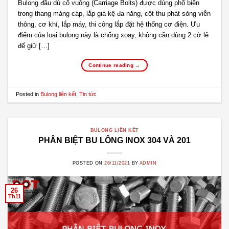
Bulong đầu dù cổ vuông (Carriage Bolts) được dùng phổ biến
trong thang máng cáp, lắp giá kệ đa năng, cột thu phát sóng viễn
thông, cơ khí, lắp máy, thi công lắp đặt hệ thống cơ điện. Ưu
điểm của loại bulong này là chống xoay, không cần dùng 2 cờ lê
để giữ […]
Continue reading
→
Posted in
Bulong liên kết
,
Tin tức
BULONG LIÊN KẾT
PHÂN BIỆT BU LÔNG INOX 304 VÀ 201
POSTED ON
26/11/2021
BY
ADMIN
26
Th11