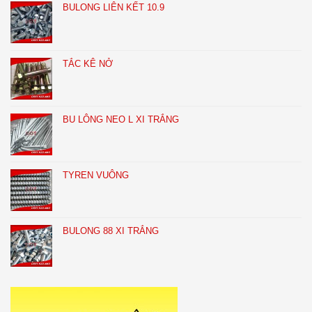
BULONG LIÊN KẾT 10.9
TẮC KÊ NỞ
BU LÔNG NEO L XI TRẮNG
TYREN VUÔNG
BULONG 88 XI TRẮNG