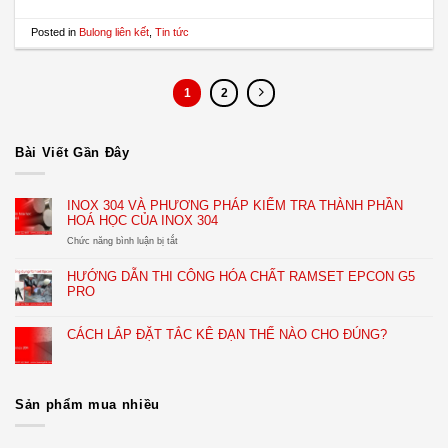
Posted in
Bulong liên kết
,
Tin tức
1
2
Bài Viết Gần Đây
INOX 304 VÀ PHƯƠNG PHÁP KIỂM TRA THÀNH PHẦN
HOÁ HỌC CỦA INOX 304
ở
Chức năng bình luận bị tắt
INOX
304
HƯỚNG DẪN THI CÔNG HÓA CHẤT RAMSET EPCON G5
VÀ
PRO
PHƯƠNG
PHÁP
KIỂM
CÁCH LẮP ĐẶT TẮC KÊ ĐẠN THẾ NÀO CHO ĐÚNG?
TRA
THÀNH
PHẦN
HOÁ
HỌC
Sản phẩm mua nhiều
CỦA
INOX
304