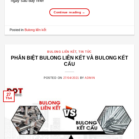
ngay sau đây nhé!
Continue reading
→
Posted in
Bulong liên kết
BULONG LIÊN KẾT
,
TIN TỨC
PHÂN BIỆT BULONG LIÊN KẾT VÀ BULONG KẾT
CẤU
POSTED ON
27/04/2021
BY
ADMIN
27
Th4