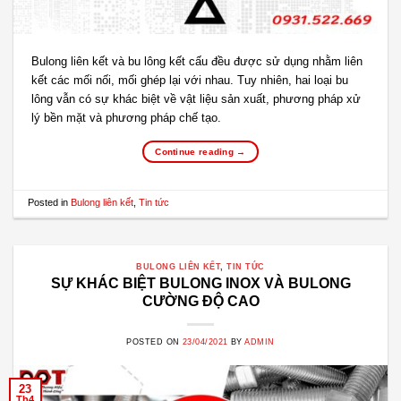
Bulong liên kết và bu lông kết cấu đều được sử dụng nhằm liên
kết các mối nối, mối ghép lại với nhau. Tuy nhiên, hai loại bu
lông vẫn có sự khác biệt về vật liệu sản xuất, phương pháp xử
lý bền mặt và phương pháp chế tạo.
Continue reading
→
Posted in
Bulong liên kết
,
Tin tức
BULONG LIÊN KẾT
,
TIN TỨC
SỰ KHÁC BIỆT BULONG INOX VÀ BULONG
CƯỜNG ĐỘ CAO
POSTED ON
23/04/2021
BY
ADMIN
23
Th4