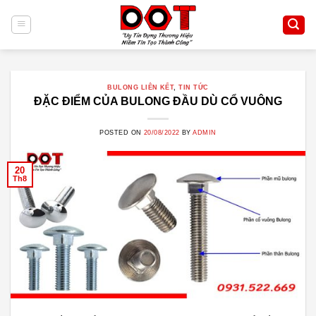
Skip
to
content
BULONG LIÊN KẾT
,
TIN TỨC
ĐẶC ĐIỂM CỦA BULONG ĐẦU DÙ CỔ VUÔNG
POSTED ON
20/08/2022
BY
ADMIN
20
Th8