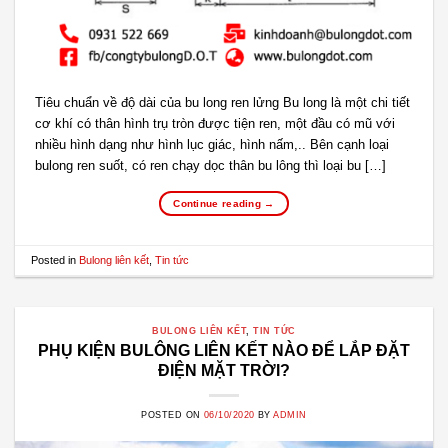
Tiêu chuẩn về độ dài của bu long ren lửng Bu long là một chi tiết
cơ khí có thân hình trụ tròn được tiện ren, một đầu có mũ với
nhiều hình dạng như hình lục giác, hình nấm,.. Bên cạnh loại
bulong ren suốt, có ren chạy dọc thân bu lông thì loại bu […]
Continue reading
→
Posted in
Bulong liên kết
,
Tin tức
BULONG LIÊN KẾT
,
TIN TỨC
PHỤ KIỆN BULÔNG LIÊN KẾT NÀO ĐỂ LẮP ĐẶT
ĐIỆN MẶT TRỜI?
POSTED ON
06/10/2020
BY
ADMIN