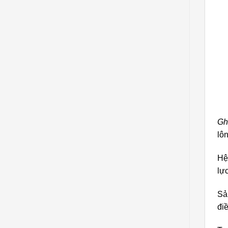
Gh
lô
Hệ
lự
Sả
đi