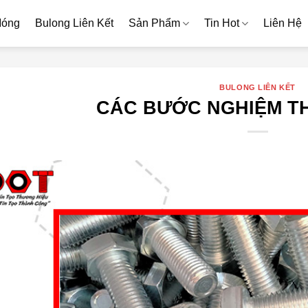
Móng
Bulong Liên Kết
Sản Phẩm
Tin Hot
Liên Hệ
BULONG LIÊN KẾT
CÁC BƯỚC NGHIỆM T