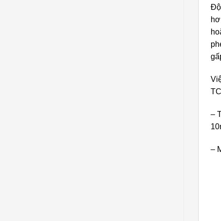
Độ
hơ
ho
phé
gấ
Vi
TC
– 
10
– 