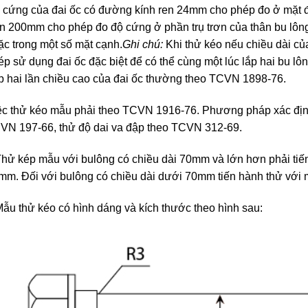
 cứng của đai ốc có đường kính ren 24mm cho phép đo ở mặt đầ
n 200mm cho phép đo độ cứng ở phần trụ trơn của thân bu lôn
ặc trong một số mặt cạnh.
Ghi chú:
Khi thử kéo nếu chiều dài củ
p sử dụng đai ốc đặc biệt để có thể cùng một lúc lắp hai bu lông
p hai lần chiều cao của đai ốc thường theo TCVN 1898-76.
ệc thử kéo mẫu phải theo TCVN 1916-76. Phương pháp xác định
VN 197-66, thử độ dai va đập theo TCVN 312-69.
Thử kép mẫu với bulông có chiều dài 70mm và lớn hơn phải tiế
mm. Đối với bulông có chiều dài dưới 70mm tiến hành thử với 
Mẫu thử kéo có hình dáng và kích thước theo hình sau: