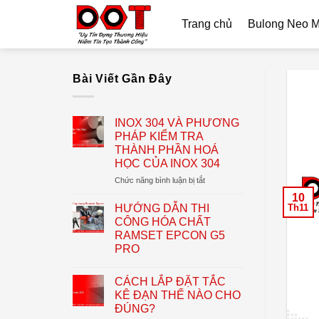
Skip
Trang chủ
Bulong Neo 
to
content
Bài Viết Gần Đây
INOX 304 VÀ PHƯƠNG
PHÁP KIỂM TRA
THÀNH PHẦN HOÁ
HỌC CỦA INOX 304
ở
Chức năng bình luận bị tắt
INOX
10
304
HƯỚNG DẪN THI
Th11
VÀ
CÔNG HÓA CHẤT
PHƯƠNG
RAMSET EPCON G5
PHÁP
PRO
KIỂM
TRA
THÀNH
CÁCH LẮP ĐẶT TẮC
PHẦN
KÊ ĐẠN THẾ NÀO CHO
HOÁ
ĐÚNG?
HỌC