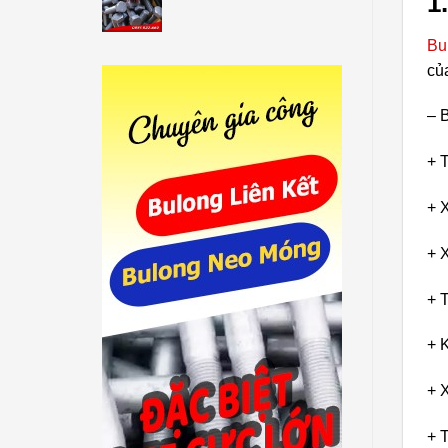
1
Bu
củ
– 
+ 
+ 
+ 
+ 
+ K
+ 
+ 