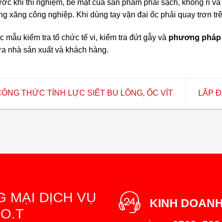
ước khi thí nghiệm, bề mặt của sản phẩm phải sạch, không rỉ 
ong xăng công nghiệp. Khi dùng tay vặn đai ốc phải quay trơn trê
c mẫu kiểm tra tổ chức tế vi, kiểm tra đứt gẫy và
phương pháp 
ữa nhà sản xuất và khách hàng.
ÔNG THỨC TÍNH LỰC SIẾT BU LÔNG, ỐC VÍT
LẮP Đ
 MẠI DỊCH VỤ
KINH DOAN
O.T