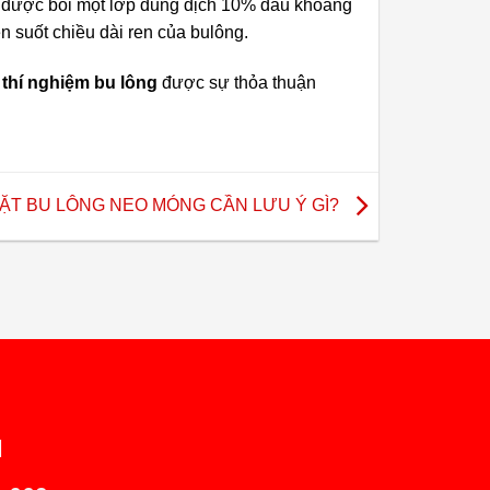
và được bôi một lớp dung dịch 10% dầu khoáng
n suốt chiều dài ren của bulông.
thí nghiệm bu lông
được sự thỏa thuận
ẶT BU LÔNG NEO MÓNG CẦN LƯU Ý GÌ?
H