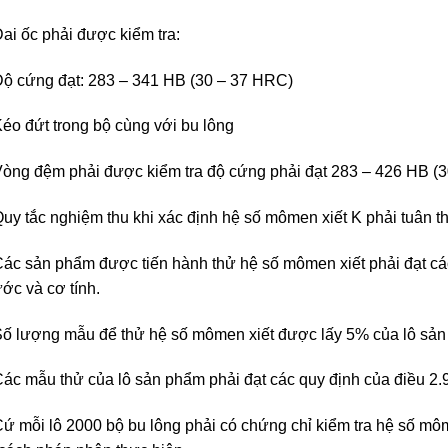
Đai ốc phải được kiểm tra:
Độ cứng đạt: 283 – 341 HB (30 – 37 HRC)
Kéo đứt trong bộ cùng với bu lông
Vòng đệm phải được kiểm tra độ cứng phải đạt 283 – 426 HB (
Quy tắc nghiệm thu khi xác định hệ số mômen xiết K phải tuân 
Các sản phẩm được tiến hành thử hệ số mômen xiết phải đạt các
ước và cơ tính.
Số lượng mẫu để thử hệ số mômen xiết được lấy 5% của lô sả
Các mẫu thử của lô sản phẩm phải đạt các quy định của điều 2.9 (
Cứ mỗi lô 2000 bộ bu lông phải có chứng chỉ kiểm tra hệ số mô