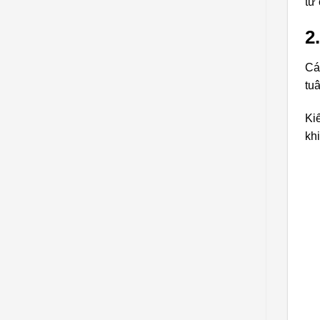
tư
2
Cá
tu
Ki
kh