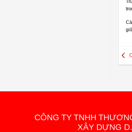
Tr
tr
Cá
gi
C
CÔNG TY TNHH THƯƠNG
XÂY DỰNG D.