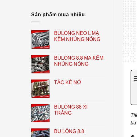
CỦA
INOX
304
Sản phẩm mua nhiều
BULONG NEO L MẠ
KẼM NHÚNG NÓNG
BULONG 8.8 MẠ KẼM
NHÚNG NÓNG
TẮC KÊ NỞ
BULONG 88 XI
TRẮNG
Ti
bu
BU LÔNG 8.8