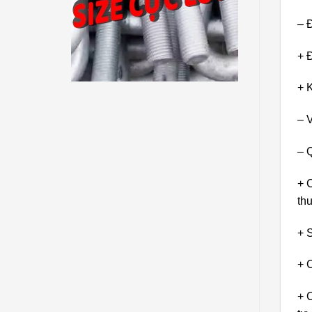
– 
+ 
+ 
– 
– 
+ 
th
+ 
+ 
+ 