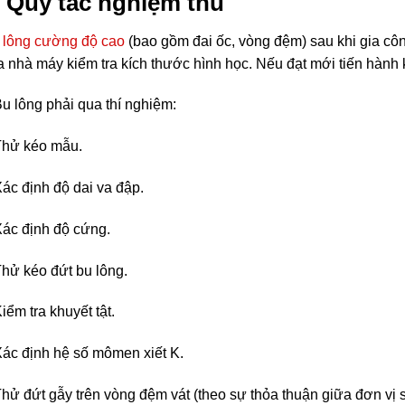
. Quy tắc nghiệm thu
 lông cường độ cao
(bao gồm đai ốc, vòng đệm) sau khi gia côn
a nhà máy kiểm tra kích thước hình học. Nếu đạt mới tiến hành k
Bu lông phải qua thí nghiệm:
Thử kéo mẫu.
Xác định độ dai va đập.
Xác định độ cứng.
Thử kéo đứt bu lông.
iểm tra khuyết tật.
Xác định hệ số mômen xiết K.
Thử đứt gẫy trên vòng đệm vát (theo sự thỏa thuận giữa đơn vị 