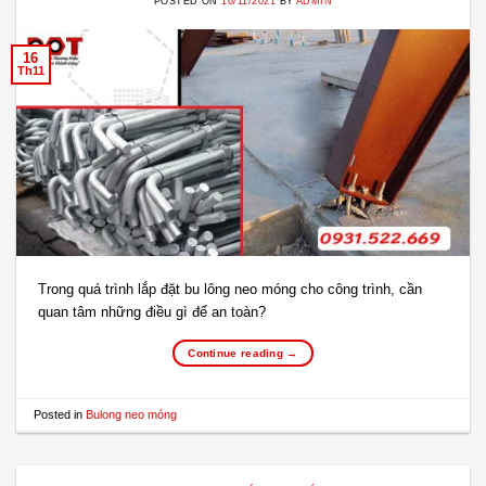
POSTED ON
16/11/2021
BY
ADMIN
16
Th11
Trong quá trình lắp đặt bu lông neo móng cho công trình, cần
quan tâm những điều gì để an toàn?
Continue reading
→
Posted in
Bulong neo móng