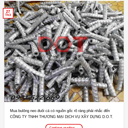
27
Th3
Mua bulông neo đuôi cá có nguồn gốc rõ ràng phải nhắc đến
CÔNG TY TNHH THƯƠNG MẠI DỊCH VỤ XÂY DỰNG D.O.T.
Continue reading
→