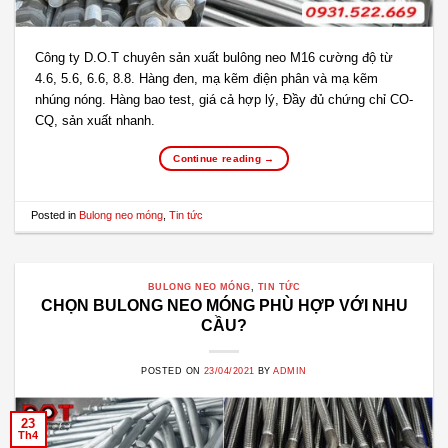
Công ty D.O.T chuyên sản xuất bulông neo M16 cường độ từ
4.6, 5.6, 6.6, 8.8. Hàng đen, mạ kẽm điện phân và mạ kẽm
nhúng nóng. Hàng bao test, giá cả hợp lý, Đầy đủ chứng chỉ CO-
CQ, sản xuất nhanh.
Continue reading
→
Posted in
Bulong neo móng
,
Tin tức
BULONG NEO MÓNG
,
TIN TỨC
CHỌN BULONG NEO MÓNG PHÙ HỢP VỚI NHU
CẦU?
POSTED ON
23/04/2021
BY
ADMIN
23
Th4