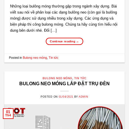
Những loại bulông móng thường gặp trong ngành xây dựng. Bài
viết sau nói về phân loại các dạng bulông neo (còn gọi là bulông
móng) được sử dụng nhiều trong xây dựng. Các ứng dụng và
biện pháp thi công bulong móng. Chúng ta hãy cùng tìm hiểu nội
dung bên dưới nhé. Đối […]
Continue reading
→
Posted in
Bulong neo móng
,
Tin tức
BULONG NEO MÓNG
,
TIN TỨC
BULONG NEO MÓNG LẮP ĐẶT TRỤ ĐÈN
POSTED ON
01/04/2021
BY
ADMIN
01
Th4