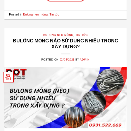
Posted in
Bulong neo móng
,
Tin tức
BULONG NEO MÓNG
,
TIN TỨC
BULÔNG MÓNG NÀO SỬ DỤNG NHIỀU TRONG
XÂY DỰNG?
POSTED ON
02/04/2021
BY
ADMIN
02
Th4