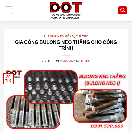
Skip
to
content
BULONG NEO MÓNG
,
TIN TỨC
GIA CÔNG BULONG NEO THẲNG CHO CÔNG
TRÌNH
POSTED ON
26/08/2022
BY
ADMIN
26
Th8