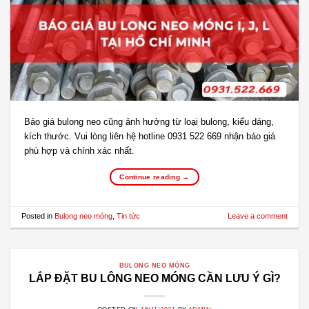
Báo giá bulong neo cũng ảnh hưởng từ loại bulong, kiểu dáng,
kích thước. Vui lòng liên hệ hotline 0931 522 669 nhận báo giá
phù hợp và chính xác nhất.
Continue reading
→
Posted in
Bulong neo móng
,
Tin tức
Leave a comment
BULONG NEO MÓNG
LẮP ĐẶT BU LÔNG NEO MÓNG CẦN LƯU Ý GÌ?