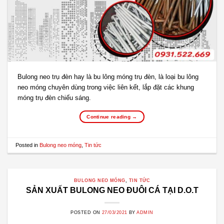
Bulong neo trụ đèn hay là bu lông móng trụ đèn, là loại bu lông
neo móng chuyên dùng trong việc liên kết, lắp đặt các khung
móng trụ đèn chiếu sáng.
Continue reading
→
Posted in
Bulong neo móng
,
Tin tức
BULONG NEO MÓNG
,
TIN TỨC
SẢN XUẤT BULONG NEO ĐUÔI CÁ TẠI D.O.T
POSTED ON
27/03/2021
BY
ADMIN