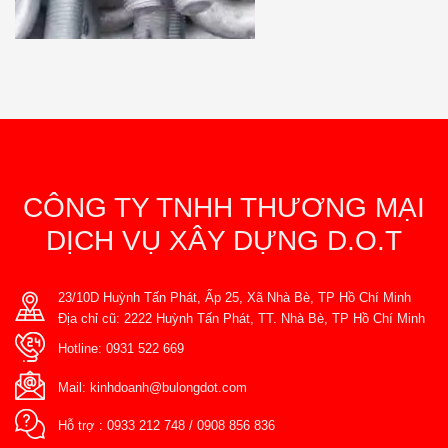
CÔNG TY TNHH THƯƠNG MẠI
DỊCH VỤ XÂY DỰNG D.O.T
23/10D Huỳnh Tấn Phát, Ấp 25, Xã Nhà Bè, TP Hồ Chí Minh
Địa chỉ cũ: 2222 Huỳnh Tấn Phát, TT. Nhà Bè, TP Hồ Chí Minh
Hotline:
0931 522 669
Mail:
kinhdoanh@bulongdot.com
Hỗ trợ :
0933 212 748
/
0908 856 836