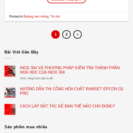
Posted in
Bulong neo móng
,
Tin tức
1
2
Bài Viết Gần Đây
INOX 304 VÀ PHƯƠNG PHÁP KIỂM TRA THÀNH PHẦN
HOÁ HỌC CỦA INOX 304
ở
Chức năng bình luận bị tắt
INOX
304
HƯỚNG DẪN THI CÔNG HÓA CHẤT RAMSET EPCON G5
VÀ
PRO
PHƯƠNG
PHÁP
KIỂM
CÁCH LẮP ĐẶT TẮC KÊ ĐẠN THẾ NÀO CHO ĐÚNG?
TRA
THÀNH
PHẦN
HOÁ
HỌC
Sản phẩm mua nhiều
CỦA
INOX