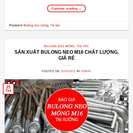
Continue reading
→
Posted in
Bulong neo móng
,
Tin tức
BULONG NEO MÓNG
,
TIN TỨC
SẢN XUẤT BULONG NEO M16 CHẤT LƯỢNG,
GIÁ RẺ
POSTED ON
25/04/2021
BY
ADMIN
25
Th4