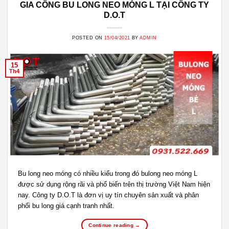
GIA CÔNG BU LONG NEO MÓNG L TẠI CÔNG TY
D.O.T
POSTED ON
15/04/2021
BY
ADMIN
15
Th4
Bu long neo móng có nhiều kiểu trong đó bulong neo móng L
được sử dụng rộng rãi và phổ biến trên thị trường Việt Nam hiện
nay. Công ty D.O.T là đơn vị uy tín chuyên sản xuất và phân
phối bu long giá cạnh tranh nhất.
Continue reading
→