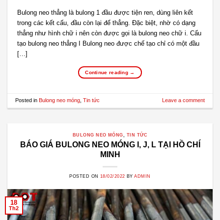
Bulong neo thẳng là bulong 1 đầu được tiện ren, dùng liên kết
trong các kết cấu, đầu còn lại để thẳng. Đặc biệt, nhờ có dạng
thẳng như hình chữ i nên còn được gọi là bulong neo chữ i. Cấu
tạo bulong neo thẳng I Bulong neo được chế tạo chỉ có một đầu
[…]
Continue reading
→
Posted in
Bulong neo móng
,
Tin tức
Leave a comment
BULONG NEO MÓNG
,
TIN TỨC
BÁO GIÁ BULONG NEO MÓNG I, J, L TẠI HỒ CHÍ
MINH
POSTED ON
18/02/2022
BY
ADMIN
18
Th2