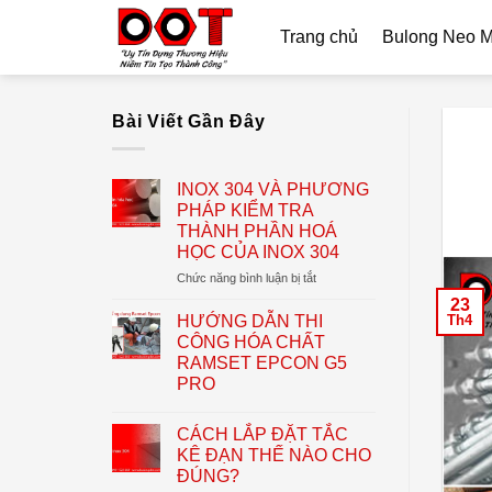
Skip
Trang chủ
Bulong Neo 
to
content
Bài Viết Gần Đây
INOX 304 VÀ PHƯƠNG
PHÁP KIỂM TRA
THÀNH PHẦN HOÁ
HỌC CỦA INOX 304
ở
Chức năng bình luận bị tắt
INOX
23
304
HƯỚNG DẪN THI
Th4
VÀ
CÔNG HÓA CHẤT
PHƯƠNG
RAMSET EPCON G5
PHÁP
PRO
KIỂM
TRA
THÀNH
CÁCH LẮP ĐẶT TẮC
PHẦN
KÊ ĐẠN THẾ NÀO CHO
HOÁ
ĐÚNG?
HỌC