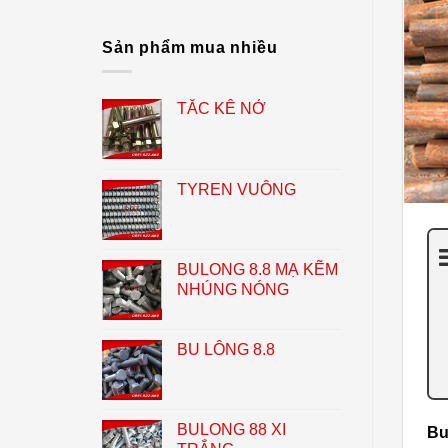
CỦA
INOX
304
Sản phẩm mua nhiều
TẮC KÊ NỞ
TYREN VUÔNG
BULONG 8.8 MẠ KẼM
NHÚNG NÓNG
BU LÔNG 8.8
BULONG 88 XI
Bu