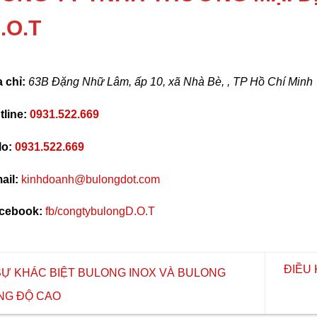
.O.T
a chỉ:
63B Đặng Nhữ Lâm, ấp 10, xã Nhà Bè, , TP Hồ Chí Minh
tline:
0931.522.669
lo:
0931.522.669
ail:
kinhdoanh@bulongdot.com
cebook:
fb/congtybulongD.O.T
ĐIỀU 
Ự KHÁC BIỆT BULONG INOX VÀ BULONG
G ĐỘ CAO