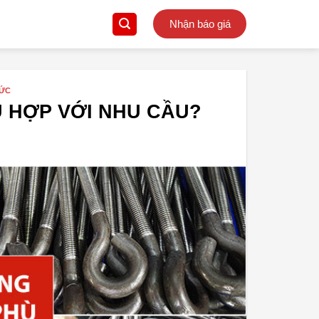
Nhận báo giá
TỨC
 HỢP VỚI NHU CẦU?