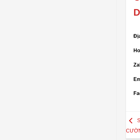
D
Đị
Ho
Za
Em
Fa
S
CƯỜN