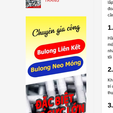
TRẮNG
lắ
đoạ
cầ
1
Hầ
mó
nh
tố
2
Kh
tr
th
3