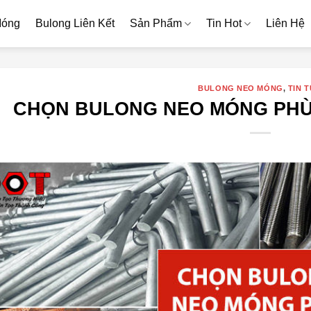
Móng
Bulong Liên Kết
Sản Phẩm
Tin Hot
Liên Hệ
BULONG NEO MÓNG
,
TIN 
CHỌN BULONG NEO MÓNG PHÙ