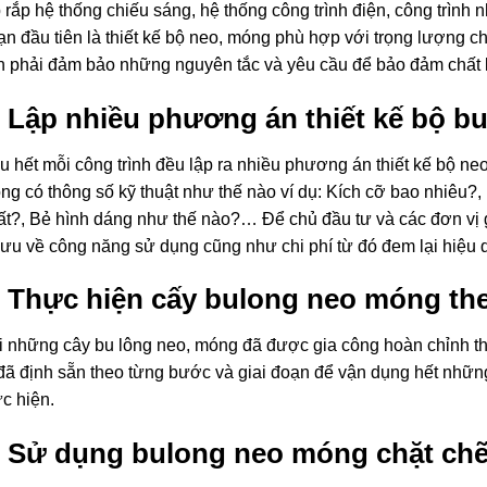
p rắp hệ thống chiếu sáng, hệ thống công trình điện, công trìn
n đầu tiên là thiết kế bộ neo, móng phù hợp với trọng lượng chịu
n phải đảm bảo những nguyên tắc và yêu cầu để bảo đảm chất l
. Lập nhiều phương án thiết kế bộ b
u hết mỗi công trình đều lập ra nhiều phương án thiết kế bộ ne
ng có thông số kỹ thuật như thế nào ví dụ: Kích cỡ bao nhiêu?
ất?, Bẻ hình dáng như thế nào?… Để chủ đầu tư và các đơn vị g
i ưu về công năng sử dụng cũng như chi phí từ đó đem lại hiệu q
. Thực hiện cấy bulong neo móng t
i những cây bu lông neo, móng đã được gia công hoàn chỉnh thì
í đã định sẵn theo từng bước và giai đoạn để vận dụng hết những 
ực hiện.
. Sử dụng bulong neo móng chặt chẽ 