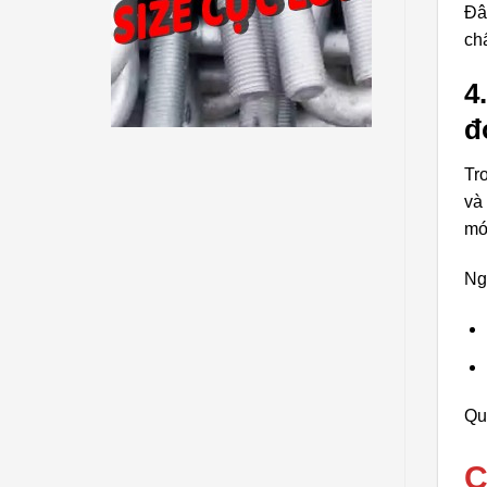
Đây
ch
4
đ
Tr
và
mó
Ng
Qu
C