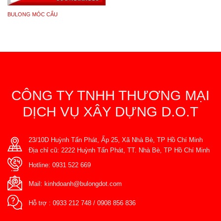
BULONG MÓC CẨU
CÔNG TY TNHH THƯƠNG MẠI
DỊCH VỤ XÂY DỰNG D.O.T
23/10D Huỳnh Tấn Phát, Ấp 25, Xã Nhà Bè, TP Hồ Chí Minh
Địa chỉ cũ: 2222 Huỳnh Tấn Phát, TT. Nhà Bè, TP Hồ Chí Minh
Hotline:
0931 522 669
Mail:
kinhdoanh@bulongdot.com
Hỗ trợ :
0933 212 748
/
0908 856 836