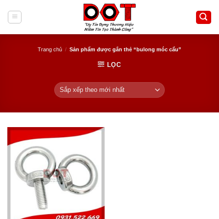
Skip
to
content
Trang chủ
/
Sản phẩm được gắn thẻ “bulong móc cẩu”
LỌC