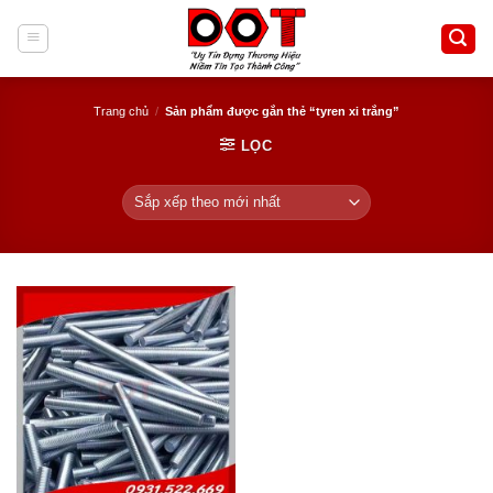
Skip
to
content
Trang chủ
/
Sản phẩm được gắn thẻ “tyren xi trắng”
LỌC