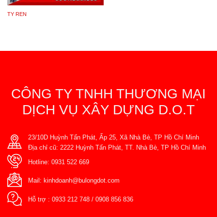
TY REN
CÔNG TY TNHH THƯƠNG MẠI
DỊCH VỤ XÂY DỰNG D.O.T
23/10D Huỳnh Tấn Phát, Ấp 25, Xã Nhà Bè, TP Hồ Chí Minh
Địa chỉ cũ: 2222 Huỳnh Tấn Phát, TT. Nhà Bè, TP Hồ Chí Minh
Hotline:
0931 522 669
Mail:
kinhdoanh@bulongdot.com
Hỗ trợ :
0933 212 748
/
0908 856 836