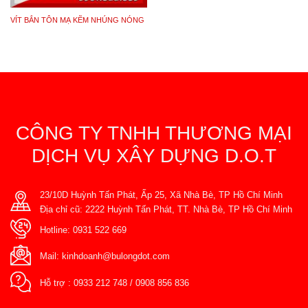
VÍT BẮN TÔN MẠ KẼM NHÚNG NÓNG
CÔNG TY TNHH THƯƠNG MẠI
DỊCH VỤ XÂY DỰNG D.O.T
23/10D Huỳnh Tấn Phát, Ấp 25, Xã Nhà Bè, TP Hồ Chí Minh
Địa chỉ cũ: 2222 Huỳnh Tấn Phát, TT. Nhà Bè, TP Hồ Chí Minh
Hotline:
0931 522 669
Mail:
kinhdoanh@bulongdot.com
Hỗ trợ :
0933 212 748
/
0908 856 836