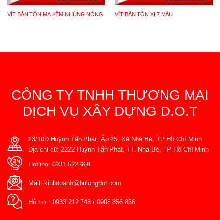
VÍT BẮN TÔN MẠ KẼM NHÚNG NÓNG
VÍT BẮN TÔN XI 7 MÀU
CÔNG TY TNHH THƯƠNG MẠI
DỊCH VỤ XÂY DỰNG D.O.T
23/10D Huỳnh Tấn Phát, Ấp 25, Xã Nhà Bè, TP Hồ Chí Minh
Địa chỉ cũ: 2222 Huỳnh Tấn Phát, TT. Nhà Bè, TP Hồ Chí Minh
Hotline:
0931 522 669
Mail:
kinhdoanh@bulongdot.com
Hỗ trợ :
0933 212 748
/
0908 856 836