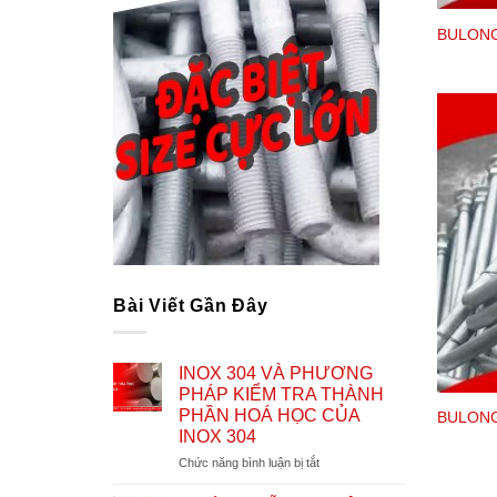
BULONG
Bài Viết Gần Đây
INOX 304 VÀ PHƯƠNG
PHÁP KIỂM TRA THÀNH
PHẦN HOÁ HỌC CỦA
BULONG
INOX 304
ở
Chức năng bình luận bị tắt
INOX