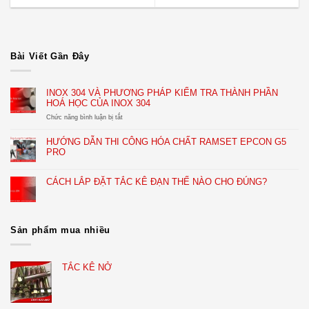
Bài Viết Gần Đây
INOX 304 VÀ PHƯƠNG PHÁP KIỂM TRA THÀNH PHẦN
HOÁ HỌC CỦA INOX 304
ở
Chức năng bình luận bị tắt
INOX
304
HƯỚNG DẪN THI CÔNG HÓA CHẤT RAMSET EPCON G5
VÀ
PRO
PHƯƠNG
PHÁP
KIỂM
CÁCH LẮP ĐẶT TẮC KÊ ĐẠN THẾ NÀO CHO ĐÚNG?
TRA
THÀNH
PHẦN
HOÁ
HỌC
Sản phẩm mua nhiều
CỦA
INOX
304
TẮC KÊ NỞ