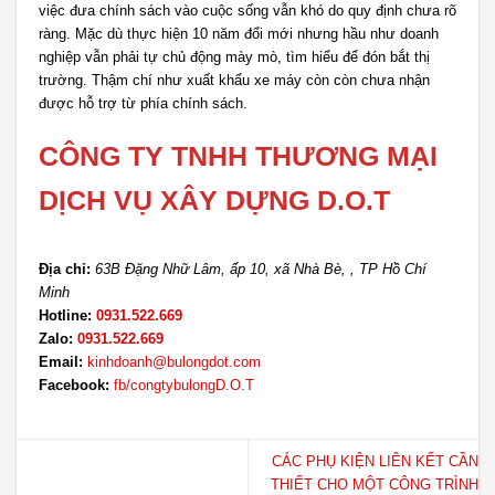
việc đưa chính sách vào cuộc sống vẫn khó do quy định chưa rõ
ràng. Mặc dù thực hiện 10 năm đổi mới nhưng hầu như doanh
nghiệp vẫn phải tự chủ động mày mò, tìm hiểu để đón bắt thị
trường. Thậm chí như xuất khẩu xe máy còn còn chưa nhận
được hỗ trợ từ phía chính sách.
CÔNG TY TNHH THƯƠNG MẠI
DỊCH VỤ XÂY DỰNG D.O.T
Địa chỉ:
63B Đặng Nhữ Lâm, ấp 10, xã Nhà Bè, , TP Hồ Chí
Minh
Hotline:
0931.522.669
Zalo:
0931.522.669
Email:
kinhdoanh@bulongdot.com
Facebook:
fb/congtybulongD.O.T
CÁC PHỤ KIỆN LIÊN KẾT CẦN
THIẾT CHO MỘT CÔNG TRÌNH