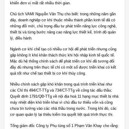
khiến đơn vị mất rất nhiều thời gian.
Chủ tịch VAMI Nguyễn Văn Thụ cho biết: trong những năm gần
đây, doanh nghiệp cơ khí thuộc nhiều thành phần kinh tế đã có
những đổi mới, chú trọng đầu tư phát triển năng lực công nghệ,
thiết bị và từng bước nâng cao năng lực thiết kế, trình độ quản
lý, điều hành.
Ngành cơ khí chế tạo có nhiều cơ hội để phát triển nhưng cũng
gặp không ít khó khăn thách thức khi hội nhập kinh tế quốc tế.
Mặc dù hệ thống chính sách để phát triển cơ khí đã tương đối
đầy đủ nhưng trên thực tế chỉ có một số được triển khai có kết
quả tốt như chế tạo thiết bị cơ khí thủy công.
Nhiều chính sách gặp khó khăn trong quá trình triển khai như
các Chỉ thị 494/CT-TTg và 734/CT-TTg về công tác đấu thầu;
Quyết định 1791/QĐ-TTg về nội địa hoá 11 hạng mục thiết bị nhà
máy nhiệt điện khó triển khai vì chủ đầu tư thiếu vốn và cũng
chưa tin tưởng vào các nhà thầu trong nước. Trong khi đó, các
cơ quan quản lý lại thiêu kiểm tra quyết liệt quá trình thực thi.
Tổng giám đốc Công ty Phụ tùng số 1 Phạm Văn Khay cho rằng: