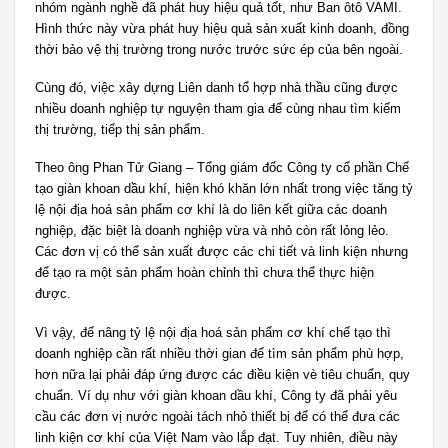
nhóm ngành nghề đã phát huy hiệu quả tốt, như Ban ôtô VAMI.
Hình thức này vừa phát huy hiệu quả sản xuất kinh doanh, đồng
thời bảo vệ thị trường trong nước trước sức ép của bên ngoài.
Cùng đó, việc xây dựng Liên danh tổ hợp nhà thầu cũng được
nhiều doanh nghiệp tự nguyện tham gia để cùng nhau tìm kiếm
thị trường, tiếp thị sản phẩm.
Theo ông Phan Tử Giang – Tổng giám đốc Công ty cổ phần Chế
tạo giàn khoan dầu khí, hiện khó khăn lớn nhất trong việc tăng tỷ
lệ nội địa hoá sản phẩm cơ khí là do liên kết giữa các doanh
nghiệp, đặc biệt là doanh nghiệp vừa và nhỏ còn rất lỏng lẻo.
Các đơn vị có thể sản xuất được các chi tiết và linh kiện nhưng
để tạo ra một sản phẩm hoàn chỉnh thì chưa thể thực hiện
được.
Vì vậy, để nâng tỷ lệ nội địa hoá sản phẩm cơ khí chế tạo thì
doanh nghiệp cần rất nhiều thời gian để tìm sản phẩm phù hợp,
hơn nữa lại phải đáp ứng được các điều kiện vè tiêu chuẩn, quy
chuẩn. Ví dụ như với giàn khoan dầu khí, Công ty đã phải yêu
cầu các đơn vị nước ngoài tách nhỏ thiết bị để có thể đưa các
linh kiện cơ khí của Việt Nam vào lắp đạt. Tuy nhiên, điều này