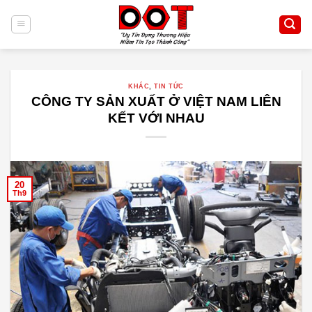
Skip
to
content
KHÁC
,
TIN TỨC
CÔNG TY SẢN XUẤT Ở VIỆT NAM LIÊN
KẾT VỚI NHAU
20
Th9