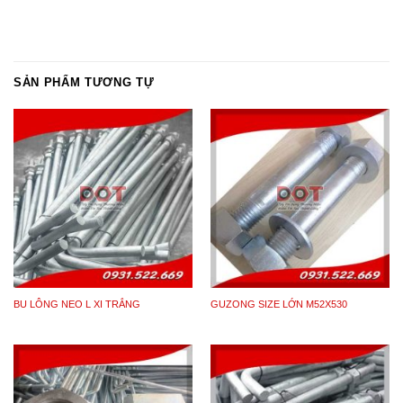
SẢN PHẨM TƯƠNG TỰ
BU LÔNG NEO L XI TRẮNG
GUZONG SIZE LỚN M52X530