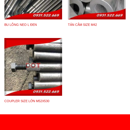
BU LÔNG NEO L ĐEN
TÁN CÂM SIZE M42
COUPLER SIZE LỚN M52X530