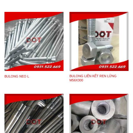
BULONG LIÊN KẾT REN LỬNG
BULONG NEO L
M56X300