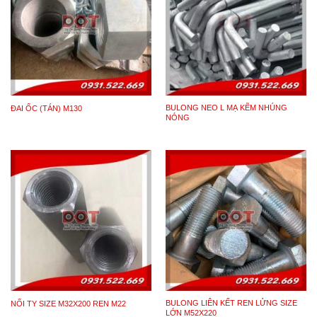
BULONG NEO L MẠ KẼM NHÚNG
ĐAI ỐC (TÁN) M130
NÓNG
BULONG LIÊN KẾT REN LỬNG SIZE
NỐI TY SIZE M32X200 REN M22
LỚN M52X220