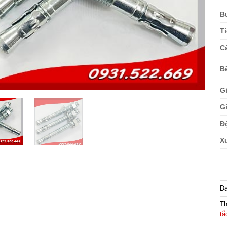
B
T
C
B
G
G
Đ
X
D
T
tắ