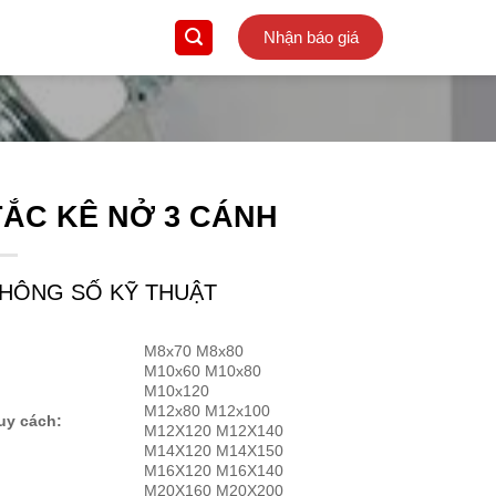
Nhận báo giá
TẮC KÊ NỞ 3 CÁNH
HÔNG SỐ KỸ THUẬT
M8x70 M8x80
M10x60 M10x80
M10x120
M12x80 M12x100
uy cách:
M12X120 M12X140
M14X120 M14X150
M16X120 M16X140
M20X160 M20X200