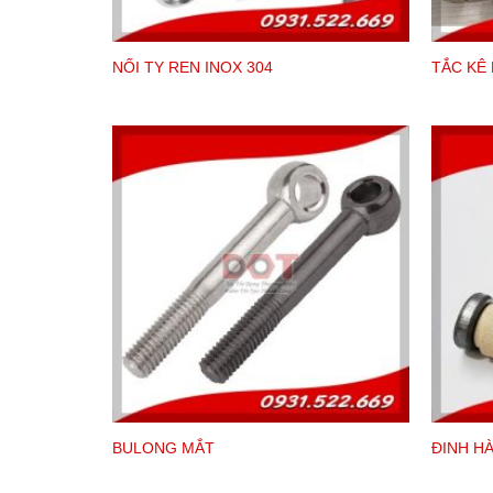
dụng bu lông có cấp bền cao hay thấp.
NỐI TY REN INOX 304
TẮC KÊ
Cấp bền của tắc kê nở 3 cánh xi trắng s
THÔNG SỐ KỸ THUẬT
Thông số kỹ thuật được sản xuất theo 
thông số kỹ thuật các bạn cùng tham k
BULONG MẮT
ĐINH H