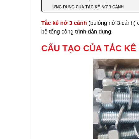
ỨNG DỤNG CỦA TẮC KÊ NỞ 3 CÁNH
Tắc kê nở 3 cánh
(bulông nở 3 cánh) 
bê tông công trình dân dụng.
CẤU
TẠO
CỦA
TẮC KÊ