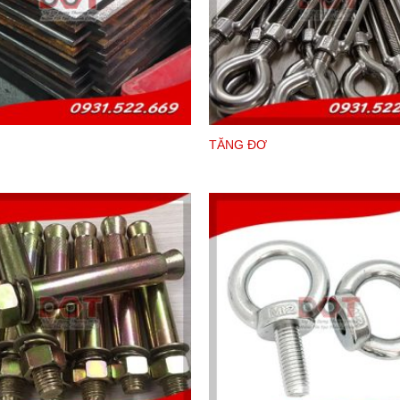
TĂNG ĐƠ
n xuất theo tiêu chuẩn Việt Nam hoặc quốc tế, tùy vào 