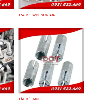
TẮC KÊ ĐẠN INOX 304
 lông.
 thể của sản phẩm. Dưới đây là bảng
TẮC KÊ ĐẠN