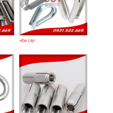
YẾM CÁP
yêu cầu của công việc mà có thể sử