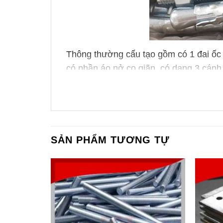
Thông thường cấu tạo gồm có 1 đai ốc 
có phần áo nở co giãn, có dạng 3 cánh
VẬT LIỆU SẢN XUẤT T
Ngoài việc sản xuất tắc kê nở bằng chấ
SẢN PHẨM TƯƠNG TỰ
Thông thường tắc kê nở mạ kẽm điện 
4.6; 5.6; 6.8,…
Bề mặt bulong nếu được sản xuất bằ
phân. Khi dùng trong môi trường khắc