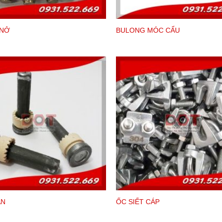
 NỞ
BULONG MÓC CẨU
ẽ phụ thuộc vào 2 yếu tố đó là vật liệu và kích thước bu
tiêu chuẩn về đường kính thân cũng như chiều dài tổng
hảo!
ÀN
ỐC SIẾT CÁP