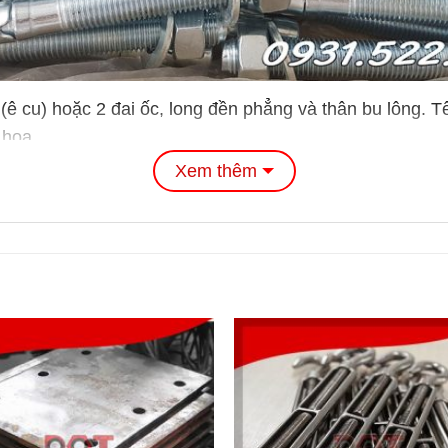
(ê cu) hoặc 2 đai ốc, long đền phẳng và thân bu lông. 
 hoa.
Xem thêm
ẮC KÊ NỞ 3 CÁNH
t liệu inox, để hạ giá thành sản phẩm thì tắc kê nở cũn
phân được chế tạo bằng thép hợp kim như: CT3, SS400
ng thép hợp kim như CT3, C45… Thông thường được m
 nghiệt hơn người ta còn mạ bằng phương pháp nhúng n