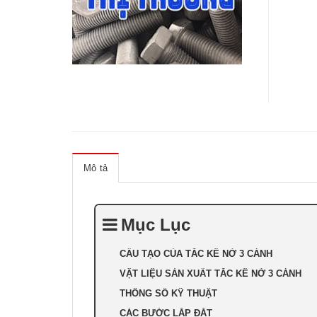
Mô tả
Mục Lục
CẤU TẠO CỦA TẮC KÊ NỞ 3 CÁNH
VẬT LIỆU SẢN XUẤT TẮC KÊ NỞ 3 CÁNH
THÔNG SỐ KỸ THUẬT
CÁC BƯỚC LẮP ĐẶT