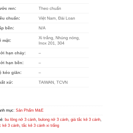
ước ren:
Theo chuẩn
iêu chuẩn:
Việt Nam, Đài Loan
ấp bền:
N/A
Xi trắng, Nhúng nóng,
ề mặt:
Inox 201, 304
iới hạn chảy:
–
iới hạn bền:
–
ộ kéo giãn:
–
uất xứ:
TAIWAN, TCVN
anh mục:
Sản Phẩm M&E
hẻ:
bu lông nở 3 cánh
,
bulong nở 3 cánh
,
giá tắc kê 3 cánh
,
c kê 3 cánh
,
tắc kê 3 cánh xi trắng