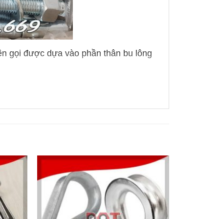
Tên gọi được dựa vào phần thân bu lông
g được chế tạo bằng thép hợp kim.
, Q325, C35, C45… hoặc theo cấp bền
ạ bằng phương pháp mạ kẽm điện
óng.