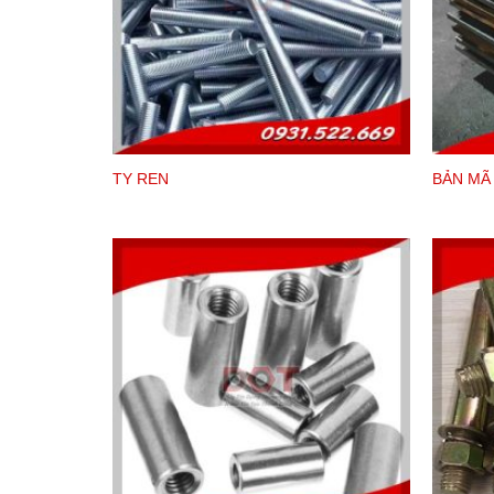
TY REN
BẢN MÃ
Cấp bền của tắc kê nở thông thường sả