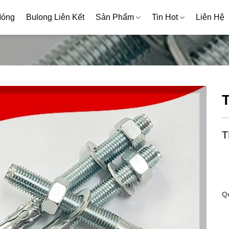
Móng
Bulong Liên Kết
Sản Phẩm
Tin Hot
Liên Hệ
T
Q