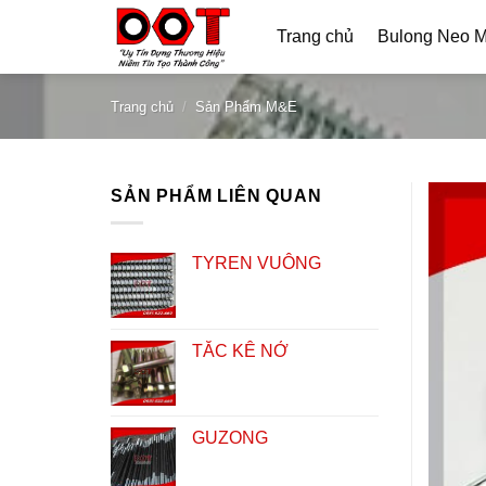
Skip
Trang chủ
Bulong Neo 
to
content
Trang chủ
/
Sản Phẩm M&E
SẢN PHẨM LIÊN QUAN
TYREN VUÔNG
TẮC KÊ NỞ
GUZONG