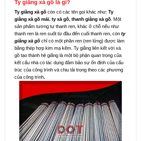
Ty giằng xà gồ
là gì?
Ty giằng xà gồ
còn có các tên gọi khác như:
Ty
giằng xà gồ mái, ty xà gồ, thanh giằng xà gồ
. Một
sản phẩm tương tự thanh ren, khác ở chỗ nếu như
thanh ren là ren suốt từ đầu đến cuối thanh ren, còn
ty
giằng xà gồ
chỉ có một phần ren (ren lửng) được làm
bằng thép hợp kim mạ kẽm. Ty giằng liên kết với xà
gồ tạo thành hệ giằng là một bộ phận quan trọng của
kết cấu nhà có tác dụng đảm bảo sự ổn định của cấu
trúc của công trình và chịu tải trọng theo các phương
của công trình
.