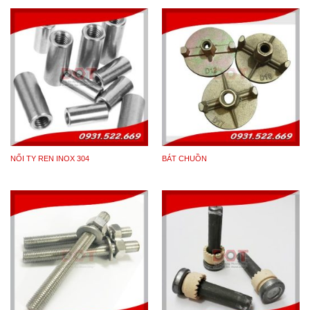
Vật liệu chế tạo Ty giằng xà gồ (ty xà gồ
mái):
Ty giằng xà gồ (ty xà gồ)
mạ kẽm ren 2 đầu được
sản xuất từ vật liệu thép hợp kim như: CT3, SS400,
NỐI TY REN INOX 304
BÁT CHUỒN
Q325, C35, C45. Bề mặt
Ty giằng xà gồ (thanh
giằng xà gồ)
nếu được sản xuất bằng thép hợp kim
như CT3, C45… thì thông thường được mạ bằng
phương pháp mạ điện phân. Nếu phải làm việc trong
môi trường khắc nghiệt hơn người ta còn mạ
Ty giằng
xà gồ (ty xà gồ)
bằng phương pháp mạ kẽm nhúng
nóng hoặc nhuộm đen.
Ứng dụng của Ty giằng xà gồ:
Hệ thống giằng của nhà xưởng được chia thành 2