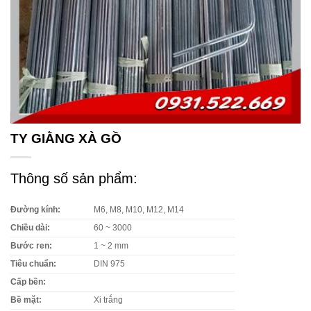
TY GIẰNG XÀ GỒ
Thông số sản phẩm:
Đường kính:
M6, M8, M10, M12, M14
Chiều dài:
60 ~ 3000
Bước ren:
1 ~ 2 mm
Tiêu chuẩn:
DIN 975
Cấp bền:
Bề mặt:
Xi trắng