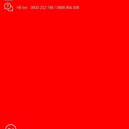
Hỗ trợ :
0933 212 748
/
0908 856 836
Điện thoại:
Email:
Vật tư yêu cầu:
Bulong neo móng
Bulong liên kết
Bulong hoá chất
Thanh ren/ ty giằng
Cùm U, Omega
Vít các loại