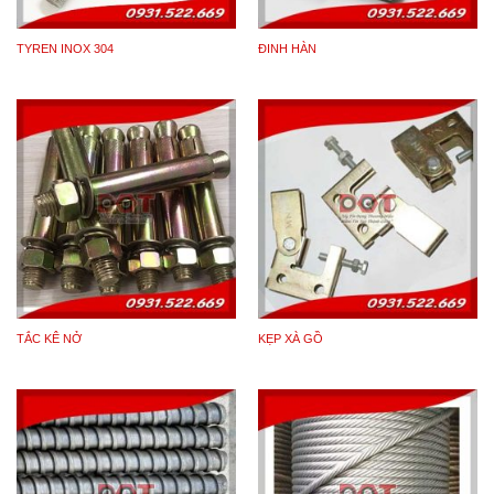
nhóm: giằng mái và giằng cột. Hệ giằng là một bộ
phận quan trọng trong kết cấu nhà, có tác dụng:
TYREN INOX 304
ĐINH HÀN
– Bảo đảm sự bất biến hình và độ cứng không gian
của kết cấu chịu lực của nhà.
– Chịu tải trọng tác dụng theo phương dọc nhà, vuông
góc với mặt phẳng khung như gió trên tường hồi, lực
hãm của cầu trục.
– Bảo đảm sự ổn định cho các cấu kiện chịu nén của
kết cấu: thanh dàn, cột,…
– Làm cho lắp dựng an toàn, thuận tiện.
TẮC KÊ NỞ
KẸP XÀ GỒ