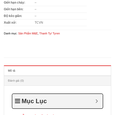
Giới hạn chảy:
–
Giới hạn bền:
–
Độ kéo giãn:
–
Xuất xứ:
TCVN
Danh mục:
Sản Phẩm M&E
,
Thanh Ty/ Tyren
Mô tả
Đánh giá (0)
Mục Lục